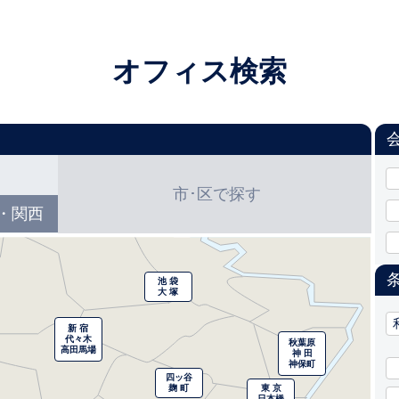
オフィス検索
市･区で探す
・関西
池 袋
大 塚
新 宿
代々木
秋葉原
高田馬場
神 田
神保町
四ッ谷
麹 町
東 京
日本橋