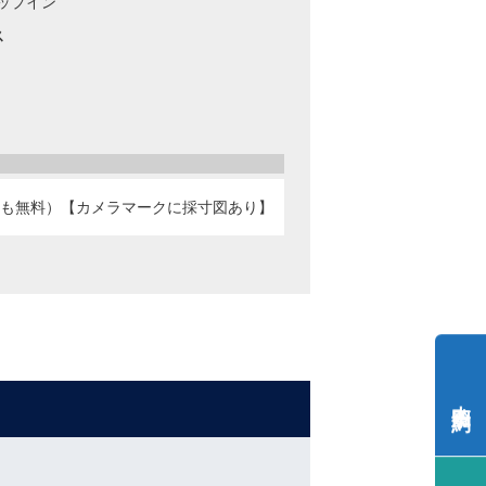
ロップイン
ス
キャンペーン
か所も無料）【カメラマークに採寸図あり】
内覧予約