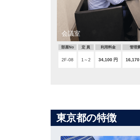
会議室
個室オフィス
部屋No
定 員
利用料金
管理
2F-08
1～2
34,100 円
16,17
東京都の特徴