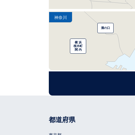
神奈川
溝の口
横 浜
桜木町
関 内
大 阪
江 坂
新大阪
都道府県