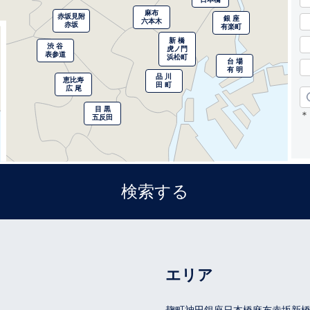
麻布
赤坂見附
銀 座
六本木
赤坂
有楽町
新 橋
渋 谷
虎ノ門
表参道
浜松町
台 場
有 明
品 川
恵比寿
田 町
広 尾
目 黒
＊
五反田
京 都
四条烏丸
京 都
エリア