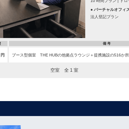
10 時間プラン | ド
● バーチャルオフィ
法人登記プラン
費
備 考
0 円
ブース型個室 THE HUBの他拠点ラウンジ＋提携施設の516
空室 全 1 室