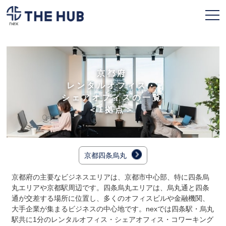
お申込み
会員ページ
京都府
レンタルオフィス・
TOPページ
シェアオフィスの一覧
＜1拠点＞
利用プラン
拠点一覧
京都四条烏丸
契約フロー
京都府の主要なビジネスエリアは、京都市中心部、特に四条烏
よくある質問
丸エリアや京都駅周辺です。四条烏丸エリアは、烏丸通と四条
通が交差する場所に位置し、多くのオフィスビルや金融機関、
人気のオフィス
大手企業が集まるビジネスの中心地です。nexでは四条駅・烏丸
駅共に1分のレンタルオフィス・シェアオフィス・コワーキング