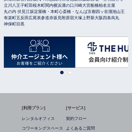
立川
八王子
町田
桜木町
関内
横浜
溝の口
川崎
大宮
船橋
柏
名古屋
丸の内 伏見
江坂
淀屋橋・本町
心斎橋・なんば
京都
四ッ谷
溜池山王
有楽町
五反田
広尾
表参道
赤坂見附
原宿
大塚
上野
新大阪
四条烏丸
神保町
目黒
[利用プラン]
[サービス]
レンタルオフィス
契約フロー
コワーキングスペース
よくあるご質問