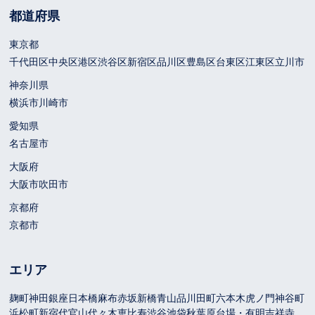
都道府県
東京都
千代田区
中央区
港区
渋谷区
新宿区
品川区
豊島区
台東区
江東区
立川市
神奈川県
横浜市
川崎市
愛知県
名古屋市
大阪府
大阪市
吹田市
京都府
京都市
エリア
麹町
神田
銀座
日本橋
麻布
赤坂
新橋
青山
品川
田町
六本木
虎ノ門
神谷町
浜松町
新宿
代官山
代々木
恵比寿
渋谷
池袋
秋葉原
台場・有明
吉祥寺