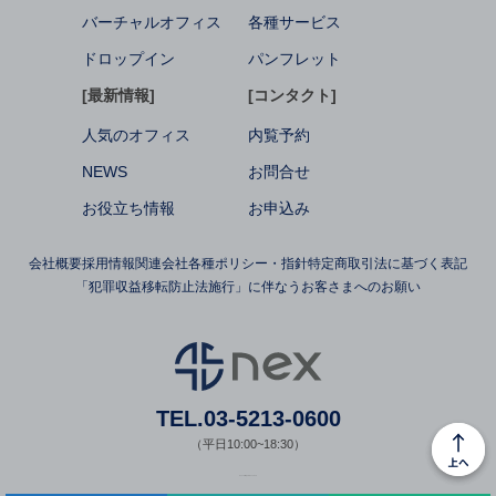
バーチャルオフィス
各種サービス
ドロップイン
パンフレット
[最新情報]
[コンタクト]
人気のオフィス
内覧予約
NEWS
お問合せ
お役立ち情報
お申込み
会社概要
採用情報
関連会社
各種ポリシー・指針
特定商取引法に基づく表記
「犯罪収益移転防止法施行」に伴なうお客さまへのお願い
TEL.03-5213-0600
（平日10:00~18:30）
© nex All Rights Reserved