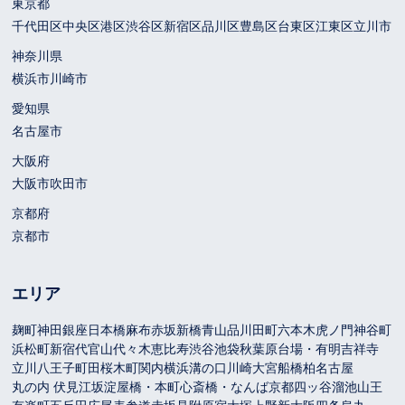
東京都
千代田区
中央区
港区
渋谷区
新宿区
品川区
豊島区
台東区
江東区
立川市
神奈川県
横浜市
川崎市
愛知県
名古屋市
大阪府
大阪市
吹田市
京都府
京都市
エリア
麹町
神田
銀座
日本橋
麻布
赤坂
新橋
青山
品川
田町
六本木
虎ノ門
神谷町
浜松町
新宿
代官山
代々木
恵比寿
渋谷
池袋
秋葉原
台場・有明
吉祥寺
立川
八王子
町田
桜木町
関内
横浜
溝の口
川崎
大宮
船橋
柏
名古屋
丸の内 伏見
江坂
淀屋橋・本町
心斎橋・なんば
京都
四ッ谷
溜池山王