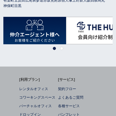
有楽町
五反田
広尾
表参道
赤坂見附
原宿
大塚
上野
新大阪
四条烏丸
神保町
目黒
[利用プラン]
[サービス]
レンタルオフィス
契約フロー
コワーキングスペース
よくあるご質問
バーチャルオフィス
各種サービス
ドロップイン
パンフレット