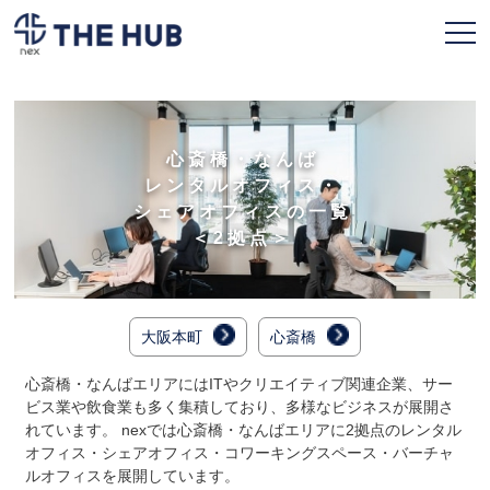
お申込み
会員ページ
心斎橋・なんば
レンタルオフィス・
TOPページ
シェアオフィスの一覧
＜2拠点＞
利用プラン
拠点一覧
大阪本町
心斎橋
契約フロー
心斎橋・なんばエリアにはITやクリエイティブ関連企業、サー
よくある質問
ビス業や飲食業も多く集積しており、多様なビジネスが展開さ
れています。 nexでは心斎橋・なんばエリアに2拠点のレンタル
人気のオフィス
オフィス・シェアオフィス・コワーキングスペース・バーチャ
ルオフィスを展開しています。