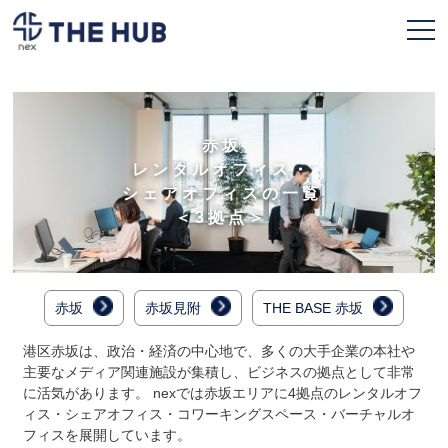
お申込み
会員ページ
赤坂
レンタルオフィス・
TOPページ
シェアオフィスの一覧
＜3拠点＞
利用プラン
拠点一覧
赤坂
赤坂見附
THE BASE 赤坂
契約フロー
港区赤坂は、政治・経済の中心地で、多くの大手企業の本社や
よくある質問
主要なメディア関連施設が集積し、ビジネスの拠点として非常
に活気があります。 nexでは赤坂エリアに4拠点のレンタルオフ
人気のオフィス
ィス・シェアオフィス・コワーキングスペース・バーチャルオ
フィスを展開しています。