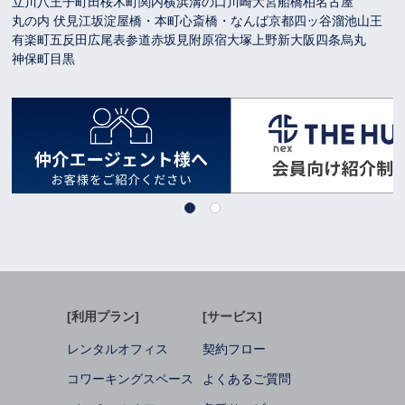
立川
八王子
町田
桜木町
関内
横浜
溝の口
川崎
大宮
船橋
柏
名古屋
丸の内 伏見
江坂
淀屋橋・本町
心斎橋・なんば
京都
四ッ谷
溜池山王
有楽町
五反田
広尾
表参道
赤坂見附
原宿
大塚
上野
新大阪
四条烏丸
神保町
目黒
[利用プラン]
[サービス]
レンタルオフィス
契約フロー
コワーキングスペース
よくあるご質問