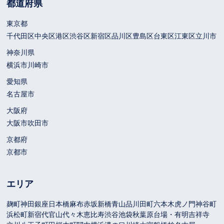
都道府県
東京都
千代田区
中央区
港区
渋谷区
新宿区
品川区
豊島区
台東区
江東区
立川市
神奈川県
横浜市
川崎市
愛知県
名古屋市
大阪府
大阪市
吹田市
京都府
京都市
エリア
麹町
神田
銀座
日本橋
麻布
赤坂
新橋
青山
品川
田町
六本木
虎ノ門
神谷町
浜松町
新宿
代官山
代々木
恵比寿
渋谷
池袋
秋葉原
台場・有明
吉祥寺