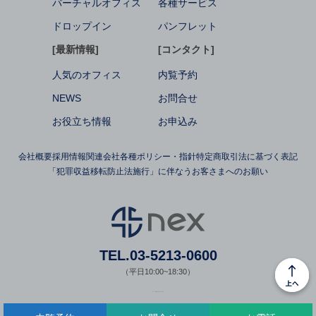
バーチャルオフィス
各種サービス
ドロップイン
パンフレット
[最新情報]
[コンタクト]
人気のオフィス
内覧予約
NEWS
お問合せ
お役立ち情報
お申込み
会社概要
採用情報
関連会社
各種ポリシー・指針
特定商取引法に基づく表記
「犯罪収益移転防止法施行」に伴なうお客さまへのお願い
TEL.03-5213-0600
（平日10:00~18:30）
© nex All Rights Reserved