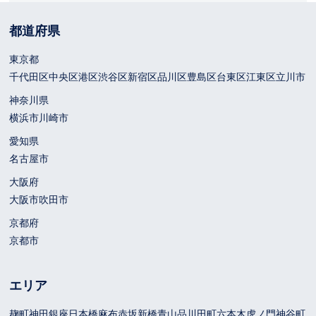
都道府県
東京都
千代田区
中央区
港区
渋谷区
新宿区
品川区
豊島区
台東区
江東区
立川市
神奈川県
横浜市
川崎市
愛知県
名古屋市
大阪府
大阪市
吹田市
京都府
京都市
エリア
麹町
神田
銀座
日本橋
麻布
赤坂
新橋
青山
品川
田町
六本木
虎ノ門
神谷町