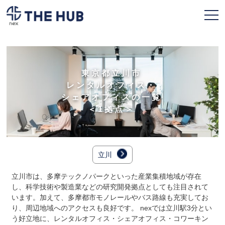
お申込み
会員ページ
東京都立川市
レンタルオフィス・
TOPページ
シェアオフィスの一覧
＜1拠点＞
利用プラン
拠点一覧
立川
契約フロー
立川市は、多摩テックノパークといった産業集積地域が存在
よくある質問
し、科学技術や製造業などの研究開発拠点としても注目されて
います。加えて、多摩都市モノレールやバス路線も充実してお
人気のオフィス
り、周辺地域へのアクセスも良好です。 nexでは立川駅3分とい
う好立地に、レンタルオフィス・シェアオフィス・コワーキン