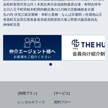
浜松町
新宿
代官山
代々木
恵比寿
渋谷
池袋
秋葉原
台場・有明
吉祥寺
立川
八王子
町田
桜木町
関内
横浜
溝の口
川崎
大宮
船橋
柏
名古屋
丸の内 伏見
江坂
淀屋橋・本町
心斎橋・なんば
京都
四ッ谷
溜池山王
有楽町
五反田
広尾
表参道
赤坂見附
原宿
大塚
上野
新大阪
四条烏丸
神保町
目黒
[利用プラン]
[サービス]
レンタルオフィス
契約フロー