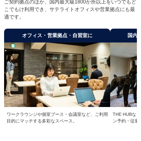
ご契約拠点のほか、国内最大級1800か所以上をいつでもど
こでもけ利用でき、サテライトオフィスや営業拠点にも最
適です。
オフィス・営業拠点・自習室に
国内最
ワークラウンジや個室ブース・会議室など、ご利用
THE HUB
目的にマッチする多彩なスペース。
ン予約・従量