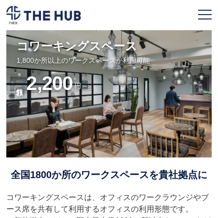
コワーキングスペース
お申込み
会員ページ
1,800か所以上のワークスペースが利用可能
2,200
円～
TOPページ
利用プラン
拠点一覧
契約フロー
全国1800か所のワークスペースを貴社拠点に
よくある質問
人気のオフィス
コワーキングスペースは、オフィスのワークラウンジやブ
ース席を共有して利用するオフィスの利用形態です。