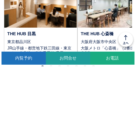
THE HUB 目黒
THE HUB 心斎橋
東京都品川区
大阪府大阪市中央区
JR山手線・都営地下鉄三田線・東京
大阪メトロ「心斎橋」（2番出
メトロ南北線・東急目黒線 目黒...
歩1分
内覧予約
内覧予約
お問合せ
お問合せ
お電話
お電話
もっと見る
都道府県