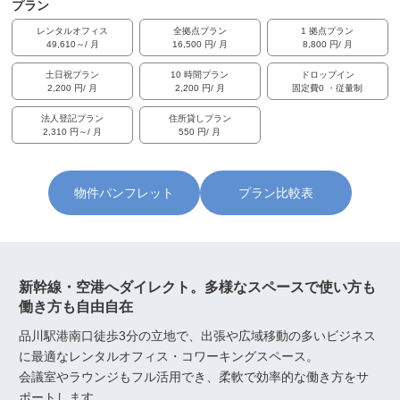
プラン
レンタルオフィス
全拠点プラン
1 拠点プラン
49,610～/ 月
16,500 円/ 月
8,800 円/ 月
土日祝プラン
10 時間プラン
ドロップイン
2,200 円/ 月
2,200 円/ 月
固定費0 ・従量制
法人登記プラン
住所貸しプラン
2,310 円～/ 月
550 円/ 月
物件パンフレット
プラン比較表
新幹線・空港へダイレクト。多様なスペースで使い方も
働き方も自由自在
品川駅港南口徒歩3分の立地で、出張や広域移動の多いビジネス
に最適なレンタルオフィス・コワーキングスペース。
会議室やラウンジもフル活用でき、柔軟で効率的な働き方をサ
ポートします。