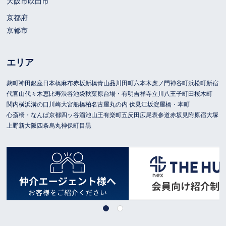
大阪市
吹田市
京都府
京都市
エリア
麹町
神田
銀座
日本橋
麻布
赤坂
新橋
青山
品川
田町
六本木
虎ノ門
神谷町
浜松町
新宿
代官山
代々木
恵比寿
渋谷
池袋
秋葉原
台場・有明
吉祥寺
立川
八王子
町田
桜木町
関内
横浜
溝の口
川崎
大宮
船橋
柏
名古屋
丸の内 伏見
江坂
淀屋橋・本町
心斎橋・なんば
京都
四ッ谷
溜池山王
有楽町
五反田
広尾
表参道
赤坂見附
原宿
大塚
上野
新大阪
四条烏丸
神保町
目黒