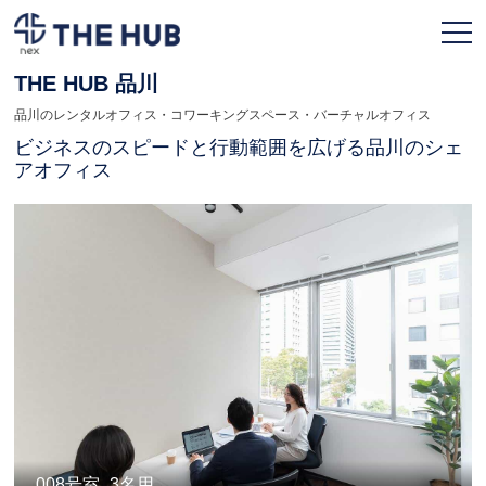
THE HUB 品川
品川のレンタルオフィス・コワーキングスペース・バーチャルオフィス
お申込み
会員ページ
ビジネスのスピードと行動範囲を広げる品川のシェ
アオフィス
TOPページ
利用プラン
拠点一覧
契約フロー
よくある質問
人気のオフィス
008号室_3名用