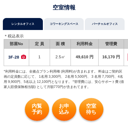
空室情報
レンタルオフィス
コワーキングスペース
バーチャルオフィス
＊税込表⽰
部屋No
定 員
面 積
利用料金
管理費
1
2.5㎡
49,610 円
16,170 円
3F-28
*利用料金には、全拠点プラン利用権 (利用料)が含まれます。 料金はご契約区
画の定員数に応じて、 1名用 3,300円、 2名用 5,500円、 3 名用 7,700円、4名
用 9,900円、5名以上 12,100円となります。 *管理費には、安心サポート費 (借
家人賠償保険相当額) として月額770円が含まれてます。
内覧
お申
空室
予約
込み
待ち