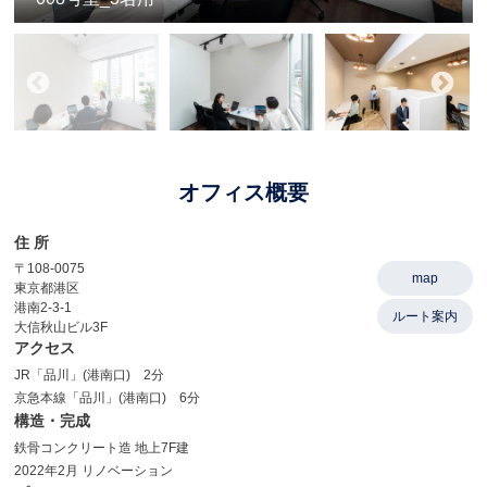
オフィス概要
住 所
〒108-0075
map
東京都港区
港南2-3-1
ルート案内
大信秋山ビル3F
アクセス
JR「品川」(港南口) 2分
京急本線「品川」(港南口) 6分
構造・完成
鉄骨コンクリート造 地上7F建
2022年2月 リノベーション