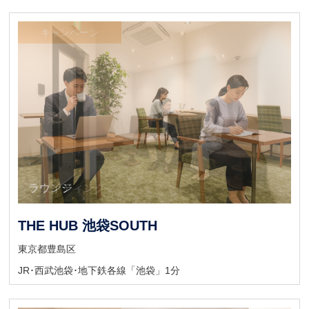
キャンペーン
ラウンジ
ウェイティング
THE HUB 池袋SOUTH
東京都豊島区
JR･西武池袋･地下鉄各線「池袋」1分