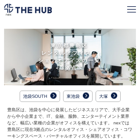
お申込み
会員ページ
東京都豊島区
レンタルオフィス・
TOPページ
シェアオフィスの一覧
＜3拠点＞
利用プラン
拠点一覧
池袋SOUTH
東池袋
大塚
契約フロー
豊島区は、池袋を中心に発展したビジネスエリアで、大手企業
よくある質問
から中小企業まで、IT、金融、服飾、エンターテイメント業界
など、幅広い業種の企業がオフィスを構えています。 nexでは
人気のオフィス
豊島区に現在3拠点のレンタルオフィス・シェアオフィス・コワ
ーキングスペース・バーチャルオフィスを展開しています。