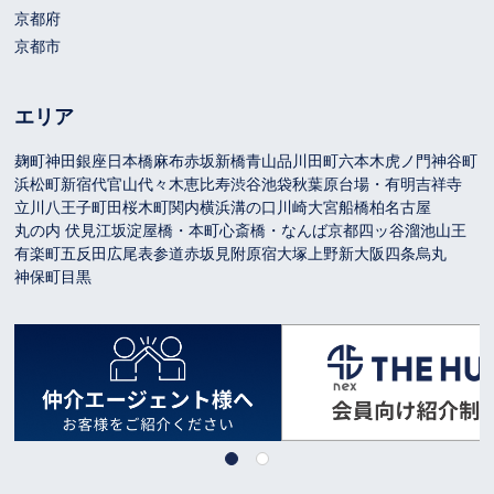
京都府
京都市
エリア
麹町
神田
銀座
日本橋
麻布
赤坂
新橋
青山
品川
田町
六本木
虎ノ門
神谷町
浜松町
新宿
代官山
代々木
恵比寿
渋谷
池袋
秋葉原
台場・有明
吉祥寺
立川
八王子
町田
桜木町
関内
横浜
溝の口
川崎
大宮
船橋
柏
名古屋
丸の内 伏見
江坂
淀屋橋・本町
心斎橋・なんば
京都
四ッ谷
溜池山王
有楽町
五反田
広尾
表参道
赤坂見附
原宿
大塚
上野
新大阪
四条烏丸
神保町
目黒