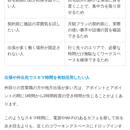
在宅勤務の気分転換を図りた
自宅以外の静かな環境に身を
い人
置くことで、集中力を取り戻
せるため
契約前に施設の雰囲気を試し
月額プランの契約前に、実際
たい人
の使い勝手や設備の質を確認
できるため
出張が多く働く場所が固定さ
行く先々のエリアで、必要な
れない人
時間だけ無駄なくワークスペ
ースを確保できるため
出張や外出先でスキマ時間を有効活用したい人
外回りの営業職の方や地方出張が多い方は、アポイントとアポイ
ントの間に1時間から2時間程度の空き時間が生じることがよくあ
ります。
このようなスキマ時間に、電源やWi-Fiのあるカフェを探して街を
歩き回るよりも、近くのコワーキングスペースにドロップインす