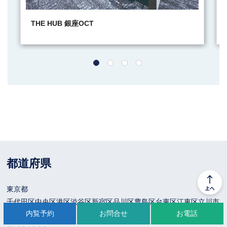
THE HUB 銀座OCT
都道府県
東京都
千代田区
中央区
港区
渋谷区
新宿区
品川区
豊島区
台東区
江東区
立川市
内覧予約
お問合せ
お電話
神奈川県