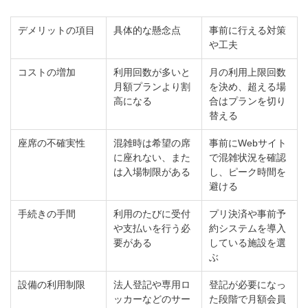
デメリットの項目
具体的な懸念点
事前に行える対策
や工夫
コストの増加
利用回数が多いと
月の利用上限回数
月額プランより割
を決め、超える場
高になる
合はプランを切り
替える
座席の不確実性
混雑時は希望の席
事前にWebサイト
に座れない、また
で混雑状況を確認
は入場制限がある
し、ピーク時間を
避ける
手続きの手間
利用のたびに受付
プリ決済や事前予
や支払いを行う必
約システムを導入
要がある
している施設を選
ぶ
設備の利用制限
法人登記や専用ロ
登記が必要になっ
ッカーなどのサー
た段階で月額会員