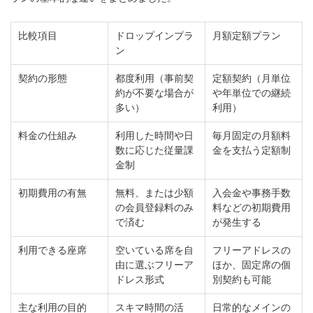
比較項目
ドロップインプラ
月額定額プラン
ン
契約の形態
都度利用（事前契
定額契約（月単位
約が不要な場合が
や年単位での継続
多い）
利用）
料金の仕組み
利用した時間や日
毎月固定の月額料
数に応じた従量課
金を支払う定額制
金制
初期費用の有無
無料、または少額
入会金や事務手数
の会員登録料のみ
料などの初期費用
で済む
が発生する
利用できる座席
空いている席を自
フリーアドレスの
由に選ぶフリーア
ほか、固定席の個
ドレス形式
別契約も可能
主な利用の目的
スキマ時間の活
日常的なメインの