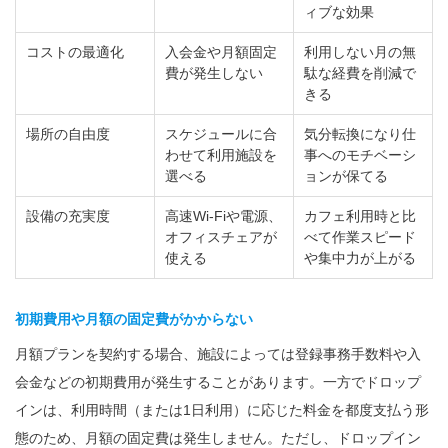
ィブな効果
コストの最適化
入会金や月額固定
利用しない月の無
費が発生しない
駄な経費を削減で
きる
場所の自由度
スケジュールに合
気分転換になり仕
わせて利用施設を
事へのモチベーシ
選べる
ョンが保てる
設備の充実度
高速Wi-Fiや電源、
カフェ利用時と比
オフィスチェアが
べて作業スピード
使える
や集中力が上がる
初期費用や月額の固定費がかからない
月額プランを契約する場合、施設によっては登録事務手数料や入
会金などの初期費用が発生することがあります。一方でドロップ
インは、利用時間（または1日利用）に応じた料金を都度支払う形
態のため、月額の固定費は発生しません。ただし、ドロップイン