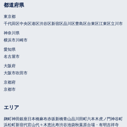
都道府県
東京都
千代田区
中央区
港区
渋谷区
新宿区
品川区
豊島区
台東区
江東区
立川市
神奈川県
横浜市
川崎市
愛知県
名古屋市
大阪府
大阪市
吹田市
京都府
京都市
エリア
麹町
神田
銀座
日本橋
麻布
赤坂
新橋
青山
品川
田町
六本木
虎ノ門
神谷町
浜松町
新宿
代官山
代々木
恵比寿
渋谷
池袋
秋葉原
台場・有明
吉祥寺