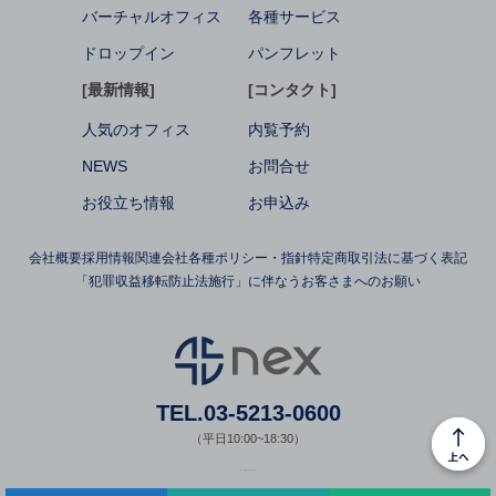
バーチャルオフィス
各種サービス
ドロップイン
パンフレット
[最新情報]
[コンタクト]
人気のオフィス
内覧予約
NEWS
お問合せ
お役立ち情報
お申込み
会社概要
採用情報
関連会社
各種ポリシー・指針
特定商取引法に基づく表記
「犯罪収益移転防止法施行」に伴なうお客さまへのお願い
TEL.03-5213-0600
（平日10:00~18:30）
© nex All Rights Reserved