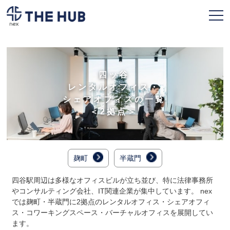
お申込み
会員ページ
四ッ谷
レンタルオフィス・
TOPページ
シェアオフィスの一覧
＜2拠点＞
利用プラン
拠点一覧
麹町
半蔵門
契約フロー
四谷駅周辺は多様なオフィスビルが立ち並び、特に法律事務所
よくある質問
やコンサルティング会社、IT関連企業が集中しています。 nex
では麹町・半蔵門に2拠点のレンタルオフィス・シェアオフィ
人気のオフィス
ス・コワーキングスペース・バーチャルオフィスを展開してい
ます。