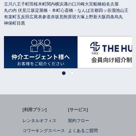
立川
八王子
町田
桜木町
関内
横浜
溝の口
川崎
大宮
船橋
柏
名古屋
丸の内 伏見
江坂
淀屋橋・本町
心斎橋・なんば
京都
四ッ谷
溜池山王
有楽町
五反田
広尾
表参道
赤坂見附
原宿
大塚
上野
新大阪
四条烏丸
神保町
目黒
[利用プラン]
[サービス]
レンタルオフィス
契約フロー
コワーキングスペース
よくあるご質問