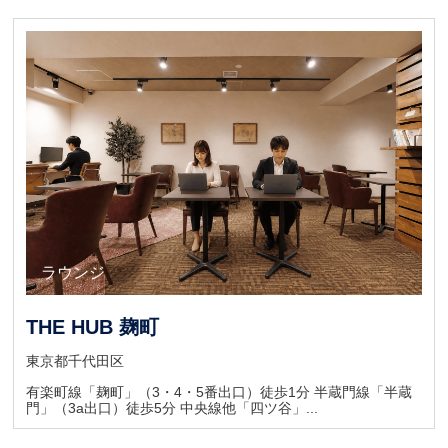
キャンペーン
ラウンジ
ラウンジ
THE HUB 麹町
東京都千代田区
有楽町線「麹町」（3・4・5番出口）徒歩1分 半蔵門線「半蔵
門」（3a出口）徒歩5分 中央線他「四ツ谷」...