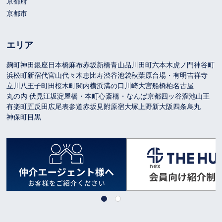
京都府
京都市
エリア
麹町
神田
銀座
日本橋
麻布
赤坂
新橋
青山
品川
田町
六本木
虎ノ門
神谷町
浜松町
新宿
代官山
代々木
恵比寿
渋谷
池袋
秋葉原
台場・有明
吉祥寺
立川
八王子
町田
桜木町
関内
横浜
溝の口
川崎
大宮
船橋
柏
名古屋
丸の内 伏見
江坂
淀屋橋・本町
心斎橋・なんば
京都
四ッ谷
溜池山王
有楽町
五反田
広尾
表参道
赤坂見附
原宿
大塚
上野
新大阪
四条烏丸
神保町
目黒