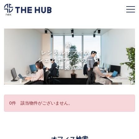
お申込み
会員ページ
柏
レンタルオフィス・
TOPページ
シェアオフィスの一覧
＜0拠点＞
利用プラン
拠点一覧
契約フロー
0件 該当物件がございません。
よくある質問
人気のオフィス
オフィス検索