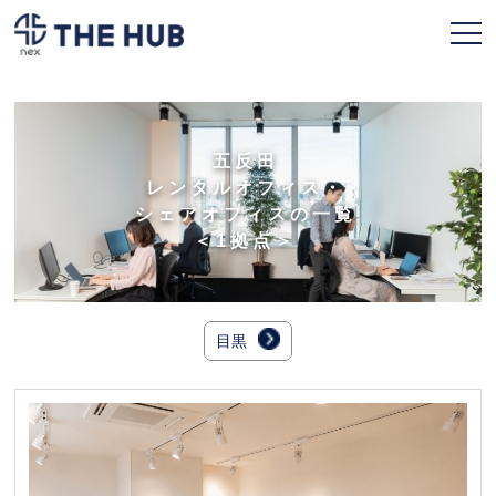
お申込み
会員ページ
五反田
レンタルオフィス・
TOPページ
シェアオフィスの一覧
＜1拠点＞
利用プラン
拠点一覧
目黒
契約フロー
よくある質問
NEW
人気のオフィス
キャンペーン