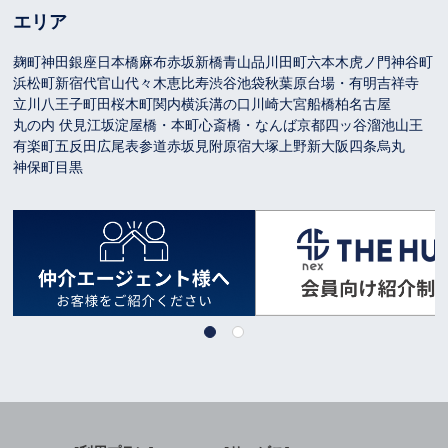
エリア
麹町
神田
銀座
日本橋
麻布
赤坂
新橋
青山
品川
田町
六本木
虎ノ門
神谷町
浜松町
新宿
代官山
代々木
恵比寿
渋谷
池袋
秋葉原
台場・有明
吉祥寺
立川
八王子
町田
桜木町
関内
横浜
溝の口
川崎
大宮
船橋
柏
名古屋
丸の内 伏見
江坂
淀屋橋・本町
心斎橋・なんば
京都
四ッ谷
溜池山王
有楽町
五反田
広尾
表参道
赤坂見附
原宿
大塚
上野
新大阪
四条烏丸
神保町
目黒