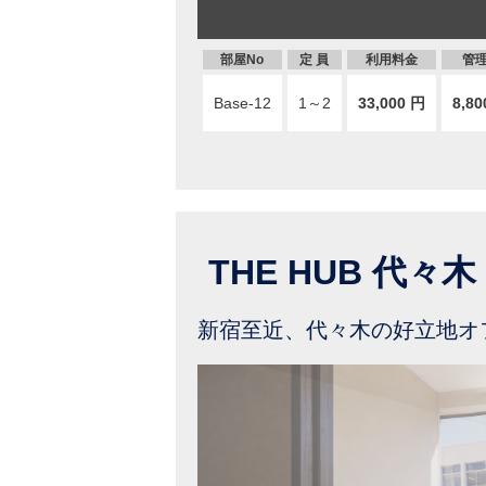
部屋No
定 員
利用料金
管
Base-12
1～2
33,000 円
8,80
THE HUB 代々
新宿至近、代々木の好立地オ