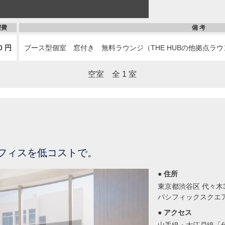
理費
備 考
0 円
ブース型個室 窓付き 無料ラウンジ（THE HUBの他拠点ラウ
空室 全 1 室
木
フィスを低コストで。
● 住所
東京都渋谷区 代々木3-
パシフィックスクエア代
● アクセス