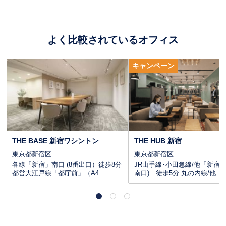
よく比較されているオフィス
CLICK
キャンペーン
THE BASE 新宿ワシントン
THE HUB 新宿
東京都新宿区
東京都新宿区
各線「新宿」南口 (8番出口）徒歩8分
JR山手線･小田急線/他「新宿」
都営大江戸線「都庁前」（A4...
南口) 徒歩5分 丸の内線/他「..