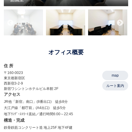
オフィス概要
住 所
〒160-0023
map
東京都新宿区
西新宿3-2-9
ルート案内
新宿ワシントンホテルビル本館 2F
アクセス
JR他「新宿」南口」(8番出口) 徒歩8分
大江戸線「都庁前」(A4出口) 徒歩5分
地下ﾜﾝﾃﾞｰｽﾄﾘｰﾄ直結／通行時間6:00～22:45
構造・完成
鉄骨鉄筋コンクリート造 地上25F 地下4F建