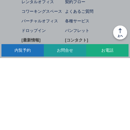
レンタルオフィス
契約フロー
コワーキングスペース
よくあるご質問
バーチャルオフィス
各種サービス
ドロップイン
パンフレット
[最新情報]
[コンタクト]
内覧予約
内覧予約
お問合せ
お問合せ
お電話
お電話
人気のオフィス
内覧予約
NEWS
お問合せ
お役立ち情報
お申込み
会社概要
採用情報
関連会社
各種ポリシー・指針
特定商取引法に基づく表記
「犯罪収益移転防止法施行」に伴なうお客さまへのお願い
TEL.03-5213-0600