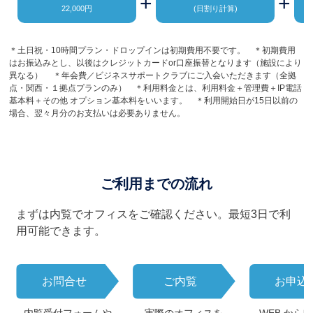
+
+
22,000円
(日割り計算)
＊土日祝・10時間プラン・ドロップインは初期費用不要です。 ＊初期費用
はお振込みとし、以後はクレジットカードor口座振替となります（施設により
異なる） ＊年会費／ビジネスサポートクラブにご入会いただきます（全拠
点・関西・１拠点プランのみ） ＊利用料金とは、利用料金＋管理費＋IP電話
基本料＋その他 オプション基本料をいいます。 ＊利用開始日が15日以前の
場合、翌々月分のお支払いは必要ありません。
ご利用までの流れ
まずは内覧でオフィスをご確認ください。最短3日で利
用可能できます。
お問合せ
ご内覧
お申込
内覧受付フォームや
実際のオフィスを
WEB から