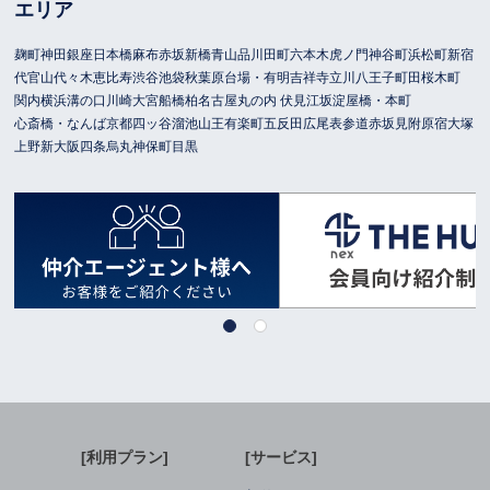
エリア
麹町
神田
銀座
日本橋
麻布
赤坂
新橋
青山
品川
田町
六本木
虎ノ門
神谷町
浜松町
新宿
代官山
代々木
恵比寿
渋谷
池袋
秋葉原
台場・有明
吉祥寺
立川
八王子
町田
桜木町
関内
横浜
溝の口
川崎
大宮
船橋
柏
名古屋
丸の内 伏見
江坂
淀屋橋・本町
心斎橋・なんば
京都
四ッ谷
溜池山王
有楽町
五反田
広尾
表参道
赤坂見附
原宿
大塚
上野
新大阪
四条烏丸
神保町
目黒
[利用プラン]
[サービス]