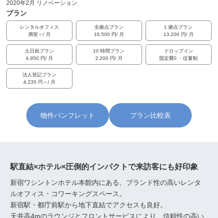
2020年2月 リノベーション
プラン
レンタルオフィス
全拠点プラン
1 拠点プラン
満室～/ 月
16,500 円/ 月
13,200 円/ 月
土日祝プラン
10 時間プラン
ドロップイン
4,950 円/ 月
2,200 円/ 月
固定費0 ・従量制
法人登記プラン
4,235 円～/ 月
物件パンフレット
プラン比較表
駅直結×ホテル×圧倒的インパクトで来訪客にも好印象
新宿ワシントンホテル本館内にある、ブランド性の高いレンタ
ルオフィス・コワーキングスペース。
新宿駅・都庁前駅から地下直結でアクセスも良好。
天井高4mのラウンジとフロントサービスにより、信頼性の高い