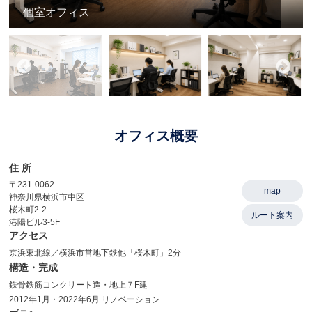
個室オフィス
オフィス概要
住 所
〒231-0062
map
神奈川県横浜市中区
桜木町2-2
ルート案内
港陽ビル3-5F
アクセス
京浜東北線／横浜市営地下鉄他「桜木町」2分
構造・完成
鉄骨鉄筋コンクリート造・地上７F建
2012年1月・2022年6月 リノベーション