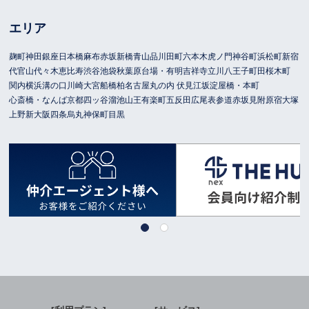
エリア
麹町
神田
銀座
日本橋
麻布
赤坂
新橋
青山
品川
田町
六本木
虎ノ門
神谷町
浜松町
新宿
代官山
代々木
恵比寿
渋谷
池袋
秋葉原
台場・有明
吉祥寺
立川
八王子
町田
桜木町
関内
横浜
溝の口
川崎
大宮
船橋
柏
名古屋
丸の内 伏見
江坂
淀屋橋・本町
心斎橋・なんば
京都
四ッ谷
溜池山王
有楽町
五反田
広尾
表参道
赤坂見附
原宿
大塚
上野
新大阪
四条烏丸
神保町
目黒