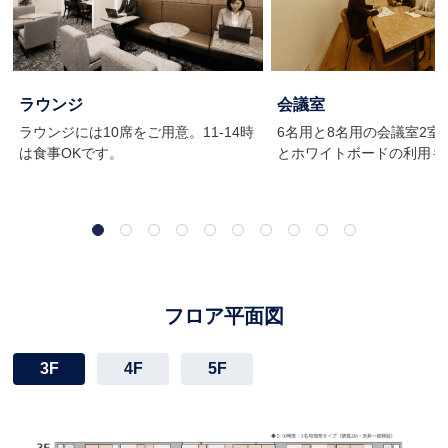
会議室
ラウンジ
6名用と8名用の会議室2室では
ラウンジには10席をご用意。11-14時
とホワイトボードの利用も
は食事OKです。
フロア平面図
3F
4F
5F