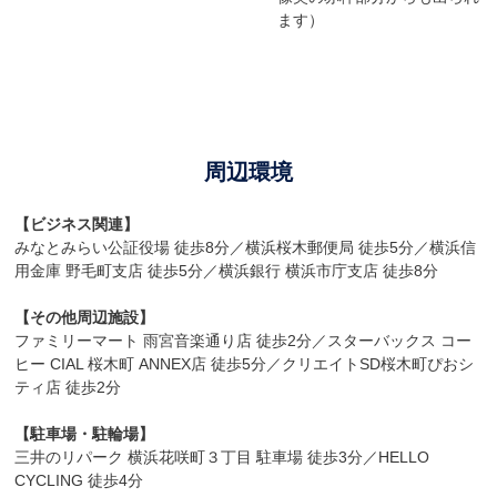
ます）
周辺環境
【ビジネス関連】
みなとみらい公証役場 徒歩8分／横浜桜木郵便局 徒歩5分／横浜信
用金庫 野毛町支店 徒歩5分／横浜銀行 横浜市庁支店 徒歩8分
【その他周辺施設】
ファミリーマート 雨宮音楽通り店 徒歩2分／スターバックス コー
ヒー CIAL 桜木町 ANNEX店 徒歩5分／クリエイトSD桜木町ぴおシ
ティ店 徒歩2分
【駐車場・駐輪場】
三井のリパーク 横浜花咲町３丁目 駐車場 徒歩3分／HELLO
CYCLING 徒歩4分