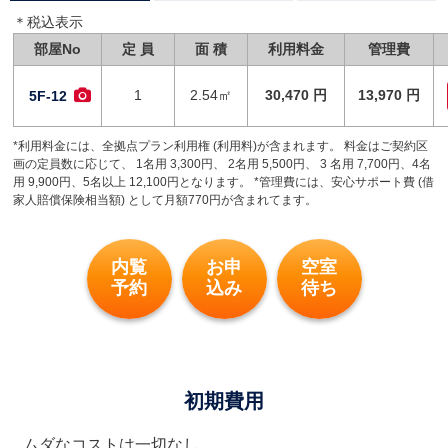
＊税込表⽰
部屋No
定 員
面 積
利用料金
管理費
1
2.54㎡
30,470 円
13,970 円
5F-12
*利用料金には、全拠点プラン利用権 (利用料)が含まれます。 料金はご契約区
画の定員数に応じて、 1名用 3,300円、 2名用 5,500円、 3 名用 7,700円、4名
用 9,900円、5名以上 12,100円となります。 *管理費には、安心サポート費 (借
家人賠償保険相当額) として月額770円が含まれてます。
内覧
お申
空室
予約
込み
待ち
初期費用
ムダなコストは一切なし、