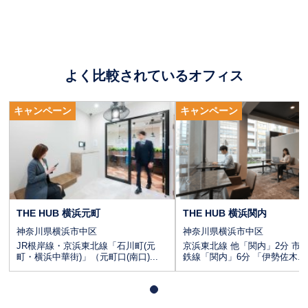
よく比較されているオフィス
CLICK
キャンペーン
キャンペーン
THE HUB 横浜元町
THE HUB 横浜関内
神奈川県横浜市中区
神奈川県横浜市中区
JR根岸線・京浜東北線「石川町(元
京浜東北線 他「関内」2分 市
町・横浜中華街)」（元町口(南口)...
鉄線「関内」6分 「伊勢佐木...