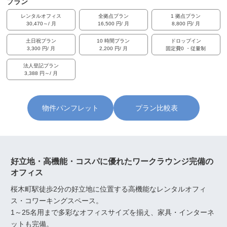
プラン
レンタルオフィス
全拠点プラン
1 拠点プラン
30,470～/ 月
16,500 円/ 月
8,800 円/ 月
土日祝プラン
10 時間プラン
ドロップイン
3,300 円/ 月
2,200 円/ 月
固定費0 ・従量制
法人登記プラン
3,388 円～/ 月
物件パンフレット
プラン比較表
好立地・高機能・コスパに優れたワークラウンジ完備の
オフィス
桜木町駅徒歩2分の好立地に位置する高機能なレンタルオフィ
ス・コワーキングスペース。
1～25名用まで多彩なオフィスサイズを揃え、家具・インターネ
ットも完備。