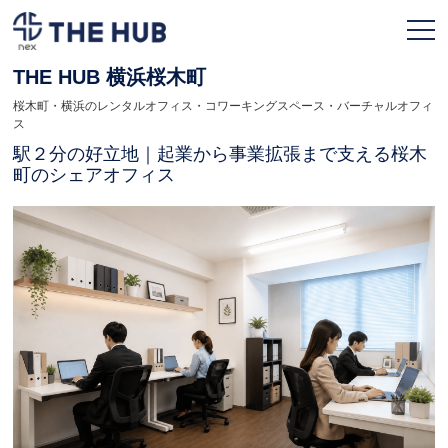
THE HUB 横浜桜木町
桜木町・横浜のレンタルオフィス・コワーキングスペース・バーチャルオフィ
お申込み
会員ページ
ス
駅２分の好立地｜起業から事業拡張まで支える桜木
町のシェアオフィス
TOPページ
利用プラン
拠点一覧
契約フロー
よくある質問
人気のオフィス