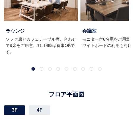
ラウンジ
会議室
ソファ席とカフェテーブル席、合わせ
モニター付6名用をご用意。W
て9席をご用意。11-14時は食事OKで
ワイトボードの利用も可能
す。
フロア平面図
3F
4F