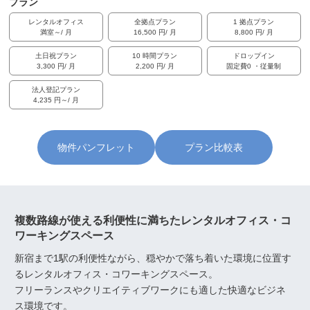
プラン
レンタルオフィス
全拠点プラン
1 拠点プラン
満室～/ 月
16,500 円/ 月
8,800 円/ 月
土日祝プラン
10 時間プラン
ドロップイン
3,300 円/ 月
2,200 円/ 月
固定費0 ・従量制
法人登記プラン
4,235 円～/ 月
物件パンフレット
プラン比較表
複数路線が使える利便性に満ちたレンタルオフィス・コ
ワーキングスペース
新宿まで1駅の利便性ながら、穏やかで落ち着いた環境に位置す
るレンタルオフィス・コワーキングスペース。
フリーランスやクリエイティブワークにも適した快適なビジネ
ス環境です。