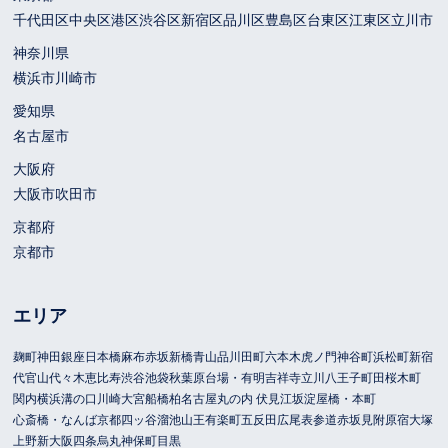
千代田区
中央区
港区
渋谷区
新宿区
品川区
豊島区
台東区
江東区
立川市
神奈川県
横浜市
川崎市
愛知県
名古屋市
大阪府
大阪市
吹田市
京都府
京都市
エリア
麹町
神田
銀座
日本橋
麻布
赤坂
新橋
青山
品川
田町
六本木
虎ノ門
神谷町
浜松町
新宿
代官山
代々木
恵比寿
渋谷
池袋
秋葉原
台場・有明
吉祥寺
立川
八王子
町田
桜木町
関内
横浜
溝の口
川崎
大宮
船橋
柏
名古屋
丸の内 伏見
江坂
淀屋橋・本町
心斎橋・なんば
京都
四ッ谷
溜池山王
有楽町
五反田
広尾
表参道
赤坂見附
原宿
大塚
上野
新大阪
四条烏丸
神保町
目黒