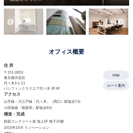
オフィス概要
住 所
〒151-0053
map
東京都渋谷区
代々木3-1-11
ルート案内
パシフィックスクエア代々木 3F.4F
アクセス
山手線・大江戸線「代々木」（西口）駅徒歩7分
小田急線「南新宿」駅徒歩6分
構造・完成
鉄筋コンクリート造 地上5F 地下1F建
2015年10月 リノベーション