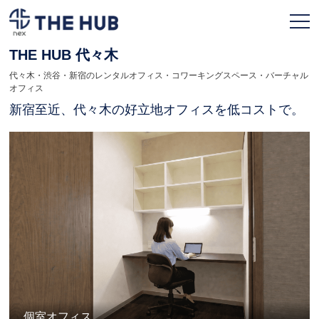
THE HUB 代々木
代々木・渋谷・新宿のレンタルオフィス・コワーキングスペース・バーチャル
お申込み
会員ページ
オフィス
新宿至近、代々木の好立地オフィスを低コストで。
TOPページ
利用プラン
拠点一覧
契約フロー
よくある質問
人気のオフィス
個室オフィス