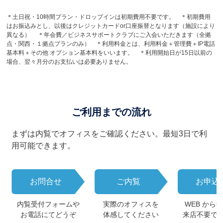
＊土日祝・10時間プラン・ドロップインは初期費用不要です。 ＊初期費用
はお振込みとし、以後はクレジットカードor口座振替となります（施設により
異なる） ＊年会費／ビジネスサポートクラブにご入会いただきます（全拠
点・関西・１拠点プランのみ） ＊利用料金とは、利用料金＋管理費＋IP電話
基本料＋その他 オプション基本料をいいます。 ＊利用開始日が15日以前の
場合、翌々月分のお支払いは必要ありません。
ご利用までの流れ
まずは内覧でオフィスをご確認ください。最短3日で利
用可能できます。
お問合せ
ご内覧
お申込
内覧受付フォームや
実際のオフィスを
WEB から
お電話にてどうぞ
体感してください
来店不要で