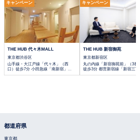
CLICK
キャンペーン
キャンペーン
THE HUB 代々木MALL
THE HUB 新宿御苑
東京都渋谷区
東京都新宿区
山手線・大江戸線「代々木」（西
丸の内線「新宿御苑前」（3番
口）徒歩7分 小田急線「南新宿」...
徒歩3分 都営新宿線「新宿三丁..
都道府県
東京都