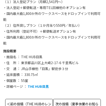
（１）法人登記プラン（月額2,541円〜）
・法人登記＋郵便転送・専用TEL回線他のオプション有
・国内最大級1,800か所のワークスペースをドロップインで利用可
能
（２）住所貸しプラン（１か月当り550円／年払い）
・住所利用（登記不可）＋郵便転送オプション有
・国内最大級1,800か所のワークスペースをドロップインで利用可
能
施設概要
・施設名 ： THE HUB目黒
・住 所 ： 東京都品川区上大崎2-17-6 千里馬ビル
・交 通 ： JR山手線他「目黒」駅徒歩３分
・延床面積 ： 330.75㎡
・個室数 ： 55室
・詳細ページ ：
THE HUB目黒
＜前の投稿（THE HUBのレン
次の投稿（夏季休業のお知ら