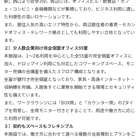
駅」西口より徒歩3分。周辺には、オフィスビル・飲食店・カフ
ェ・コンビニ・金融機関などが集積しており、ビジネス利用に適し
た利便性の高いロケーションです。
また、居住人気の高いエリア特性から、周辺居住者の書斎・セカン
ドオフィス・テレワーク拠点としても利用しやすい立地となってい
ます。
２）少人数企業向け完全個室オフィス55室
本施設は、1〜2名利用を中心とした全55室の完全個室オフィスに
加え、ドロップイン利用にも対応したコワーキングスペース、モニ
ター完備の会議室を備えた３フロア構成となります。
全室が鍵付き完全個室となっており、家具・高速インターネット・
収納棚を完備。入居後すぐに業務を開始できる環境とセキュリティ
性も備えています。
また、ワークラウンジには「BOX席」と「カウンター席」の2タイ
プを用意し、全席モニター付きとすることで、用途や働き方に応じ
た利用が可能です。
３）契約もスペースもフレキシブル
本施設では、働き方に合わせて選べる複数の会員種別とプランをご