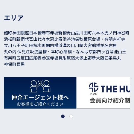
エリア
麹町
神田
銀座
日本橋
麻布
赤坂
新橋
青山
品川
田町
六本木
虎ノ門
神谷町
浜松町
新宿
代官山
代々木
恵比寿
渋谷
池袋
秋葉原
台場・有明
吉祥寺
立川
八王子
町田
桜木町
関内
横浜
溝の口
川崎
大宮
船橋
柏
名古屋
丸の内 伏見
江坂
淀屋橋・本町
心斎橋・なんば
京都
四ッ谷
溜池山王
有楽町
五反田
広尾
表参道
赤坂見附
原宿
大塚
上野
新大阪
四条烏丸
神保町
目黒