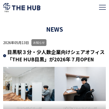
NEWS
お申込み
会員ページ
2026年05月13日
お知らせ
目黒駅３分・少人数企業向けシェアオフィス
TOPページ
「THE HUB目黒」が2026年７月OPEN
利用プラン
拠点一覧
契約フロー
よくある質問
人気のオフィス
ラウンジイメージ
1名用オフィスイメージ